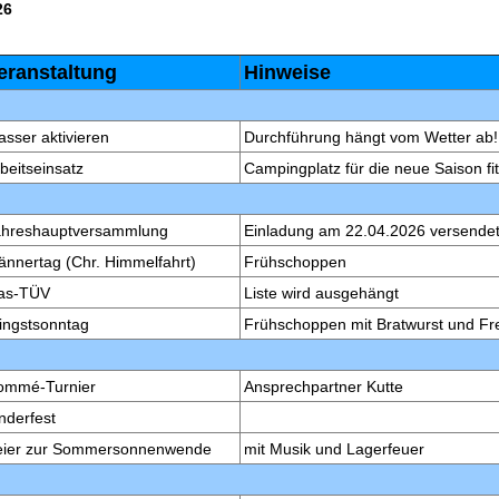
26
eranstaltung
Hinweise
sser aktivieren
Durchführung hängt vom Wetter ab!
beitseinsatz
Campingplatz für die neue Saison f
ahreshauptversammlung
Einladung am 22.04.2026 versende
nnertag (Chr. Himmelfahrt)
Frühschoppen
as-TÜV
Liste wird ausgehängt
ingstsonntag
Frühschoppen mit Bratwurst und Fre
ommé-Turnier
Ansprechpartner Kutte
nderfest
eier zur Sommersonnenwende
mit Musik und Lagerfeuer