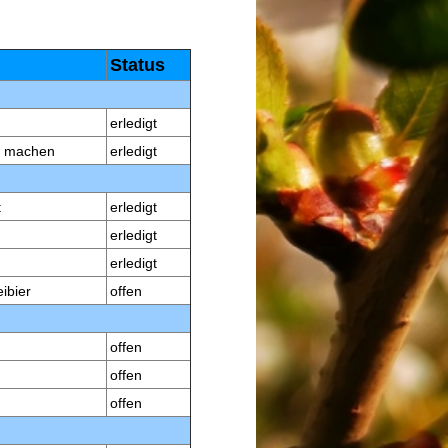
Status
erledigt
it machen
erledigt
t
erledigt
erledigt
erledigt
ibier
offen
offen
offen
offen